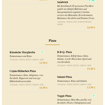
Ofenkartoffeln
Baked Potato Chili con Carne
Baked Potato Cheddar &
V
GF
Beans
Serviert mit hausgemachtem Chili con
Carne, Käse und Sauerrahm-Dip.
Serviert mit irischem Cheddar Käse und
gebackenen Bohnen.
Allergene: Gluten, Eier, Milch / Laktose,
Sellerie, Senf, Schwefeldioxid / Sulfite
Allergene: Eier, Milch / Laktose, Senf,
13,90 €
Schwefeldioxid / Sulfite
12,50 €
Baked Potato mit Chili sin
V
VG
Carne
Baked Potato Sour Cream
V
GF
Serviert mit hausgemachtem Chili Sin
Serviert mit hausgemachtem Sauerrahm-
Carne, Guacamole und Balsamico-
Dip.
Dressing.
Allergene: Eier, Milch / Laktose, Senf,
Schwefeldioxid / Sulfite
Allergene: Gluten, Senf
12,50 €
13,90 €
Beilagen
Coleslaw - Krautsalat mit
Pommes Frites
V
VG
GF
V
GF
Karotte und Mayonnaise
4,90 €
Allergene: Eier, Senf, Schwefeldioxid /
Sulfite
5,20 €
Potato Wedges -
V
VG
GF
Kartoffel-Ecken
5,40 €
Beilagensalat
V
VG
GF
Allergene: Senf