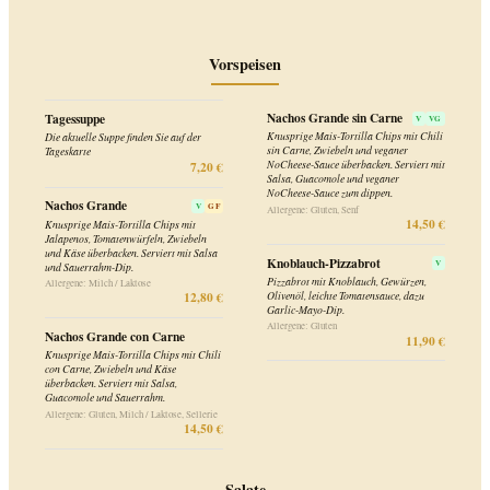
Nachos Grande sin Carne
Tagessuppe
V
VG
Knusprige Mais-Tortilla Chips mit Chili
Die aktuelle Suppe finden Sie auf der
sin Carne, Zwiebeln und veganer
Tageskarte
7,20 €
NoCheese-Sauce überbacken. Serviert mit
Salsa, Guacomole und veganer
NoCheese-Sauce zum dippen.
Nachos Grande
V
GF
Allergene: Gluten, Senf
14,50 €
Knusprige Mais-Tortilla Chips mit
Jalapenos, Tomatenwürfeln, Zwiebeln
und Käse überbacken. Serviert mit Salsa
Knoblauch-Pizzabrot
V
und Sauerrahm-Dip.
Pizzabrot mit Knoblauch, Gewürzen,
Allergene: Milch / Laktose
12,80 €
Olivenöl, leichte Tomatensauce, dazu
Garlic-Mayo-Dip.
Allergene: Gluten
Nachos Grande con Carne
11,90 €
Knusprige Mais-Tortilla Chips mit Chili
con Carne, Zwiebeln und Käse
überbacken. Serviert mit Salsa,
Guacomole und Sauerrahm.
Allergene: Gluten, Milch / Laktose, Sellerie
14,50 €
Salate
Gegrillter Lachs Salat
Chicken Caesar Salat
Gegrilltes Lachsfilet mit Terriyaki-Sauce
Unsere Spezialität: Gegrilltes
und geröstetem Sesam verfeinert, serviert
mariniertes Hähnchenbrustfilet auf
auf frischen Blattsalaten mit Oliven,
Romanasalat, serviert mit Speck,
roten Zwiebeln, Kapern und Tomaten.
Croutons, Parmesan und hausgemachten
Caesar Dressing
Allergene: Gluten, Fisch, Soja, Sesam
15,90 €
Allergene: Gluten, Eier, Fisch, Milch /
Laktose
15,90 €