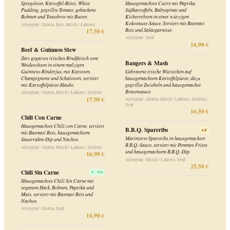
16,50 €
Chili Con Carne
Hausgemachtes Chili con Carne, serviert
B.B.Q. Spareribs
GF
mit Basmati Reis, hausgemachtem
Marinierte Spareribs in hausgemachter
Sauerrahm-Dip und Nachos.
B.B.Q.-Sauce, serviert mit Pommes Frites
Allergene: Gluten, Milch / Laktose, Sellerie
und hausgemachtem B.B.Q.-Dip.
16,90 €
Allergene: Milch / Laktose, Senf
25,50 €
Chili Sin Carne
V
VG
Hausgemachtes Chili Sin Carne mit
veganem Hack, Bohnen, Paprika und
Mais, serviert mit Basmati Reis und
Nachos.
Allergene: Gluten, Senf
16,90 €
Fisch
Fish & Chips
Kabeljaufilet in Bier-Panade, mit
hausgemachter Koriander-Kapern-
Limetten-Mayonnaise, serviert mit
Pommes Frites.
Allergene: Gluten, Eier, Fisch, Senf
18,20 €
Burger
Kilian's Chicken Burger
Classic Hamburger