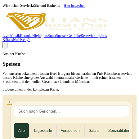
Wir suchen Servicekräfte und Barhelfer -
Hier bewerben
Live-Musik
Karaoke
Highlights
Sport
Speisen
Getränke
Reservierung
Jobs
Kilians
Ned Kelly's
Aus der Küche
Speisen
Von unseren bekannten irischen Beef-Burgern bis zu herzhaften Pub-Klassikern serviert
unsere Küche eine große Auswahl internationaler Gerichte — mit echten irischen
Produkten und dem vollen Geschmack Irlands in München.
Stöbere unten in der kompletten Karte.
Alle
Tageskarte
Vorspeisen
Salate
Spezialitäten
Fisch