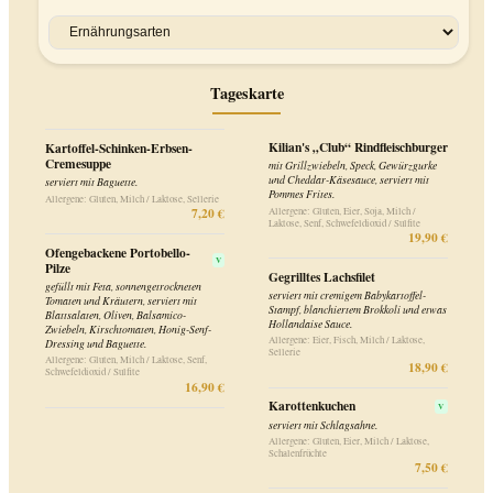
Tageskarte
Kilian's „Club“ Rindfleischburger
Kartoffel-Schinken-Erbsen-
Cremesuppe
mit Grillzwiebeln, Speck, Gewürzgurke
und Cheddar-Käsesauce, serviert mit
serviert mit Baguette.
Pommes Frites.
Allergene: Gluten, Milch / Laktose, Sellerie
7,20 €
Allergene: Gluten, Eier, Soja, Milch /
Laktose, Senf, Schwefeldioxid / Sulfite
19,90 €
Ofengebackene Portobello-
V
Pilze
Gegrilltes Lachsfilet
gefüllt mit Feta, sonnengetrockneten
serviert mit cremigem Babykartoffel-
Tomaten und Kräutern, serviert mit
Stampf, blanchiertem Brokkoli und etwas
Blattsalaten, Oliven, Balsamico-
Hollandaise Sauce.
Zwiebeln, Kirschtomaten, Honig-Senf-
Allergene: Eier, Fisch, Milch / Laktose,
Dressing und Baguette.
Sellerie
Allergene: Gluten, Milch / Laktose, Senf,
18,90 €
Schwefeldioxid / Sulfite
16,90 €
Karottenkuchen
V
serviert mit Schlagsahne.
Allergene: Gluten, Eier, Milch / Laktose,
Schalenfrüchte
7,50 €
Vorspeisen