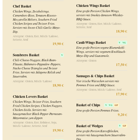
Mayonnaise zum dippen
Allergene: Gluten, Eier, Erdnüsse, Soja,
Basket of Wedges
V
GF
Milch / Laktose, Sellerie, Senf
19,90 €
Eine große Portion Kartoffelecken,
serviert mit hausgemachtem Sauerrahm-
Dip.
Vegan Basket
V
VG
9,90 €
Frühlingsrollen, vegane planted.chicken-
Sticks, Cauli-Wings und Twister Fries,
Basket of Twisters
serviert mit Terriyaki-Sauce und veganem
V
VG
Knoblauch-Mayo-Dip.
Eine große Portion Twister Fries.
Allergene: Gluten, Soja, Senf, Sesam
Allergene: Gluten
18,90 €
9,90 €
Mix & Dip Basket
Basket of Onion Rings
V
Mini-Schnitzel, Frühlingsrollen,
Eine große Portion gebackener
Chicken-Sticks, Chicken Wings,
Zwiebelringe.
Zwiebelringe und Twister Fries. Serviert
Allergene: Gluten, Milch / Laktose
mit Sweet-Chili-Garlic-Mayo-Dip
12,60 €
Allergene: Gluten, Eier, Erdnüsse, Soja,
Milch / Laktose, Sellerie, Senf, Sesam
19,90 €
Sandwiches
Pulled Pork Sandwich Bap
The Club Sandwich
Warmes Pulled Pork auf einem irischen
Mit drei Lagen getoastetem irischem
Burger-Bun, mit gegrillten Zwiebeln,
Sourdough-Sandwichbrot,
Tomate, Salatblatt und Honig-Senf-
Hähnchenbrust, Speck, Blattsalat,
Sauce, serviert mit Pommes Frites.
Sandwichsauce, Tomaten und irischem
Cheddar Käse, serviert mit
Allergene: Gluten, Soja, Senf
18,90 €
Kartoffelchips.
Allergene: Gluten, Eier, Milch / Laktose,