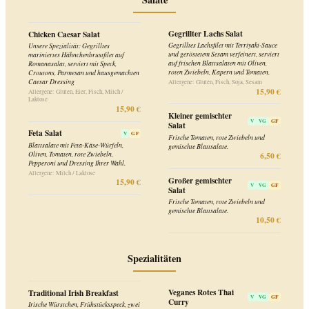
Kleiner gemischter
V
VG
GF
Salat
Feta Salat
V
GF
Frische Tomaten, rote Zwiebeln und
Blattsalate mit Feta-Käse-Würfeln,
gemischte Blattsalate.
Oliven, Tomaten, rote Zwiebeln,
6,50 €
Pepperoni und Dressing Ihrer Wahl.
Allergene: Milch / Laktose
Großer gemischter
15,90 €
V
VG
GF
Salat
Frische Tomaten, rote Zwiebeln und
gemischte Blattsalate.
10,50 €
Spezialitäten
Veganes Rotes Thai
Traditional Irish Breakfast
V
VG
GF
Curry
Irische Würstchen, Frühstücksspeck, zwei
Hausgemachtes Curry mit Paprika,
Spiegeleier, Kartoffel-Rösti, White
Süßkartoffeln, Babyspinat und
Pudding, gegrillte Tomate, gebackene
Kichererbsen in einer würzigen
Bohnen und Toastbrot mit Butter.
Kokosnuss-Sauce. Serviert mit Basmati
Allergene: Gluten, Eier, Milch / Laktose
17,50 €
Reis und Salatgarnitur.
Allergene: Senf
16,90 €
Beef & Guinness Stew
Zart gegartes irisches Rindfleisch vom
Bangers & Mash
Weideochsen in einem malzigen
Gebratene irische Würstchen auf
Guinness-Rinderjus, mit Karotten,
hausgemachtem Kartoffelpüree, dazu
Champignons und Schalotten, serviert
gegrillte Zwiebeln und hausgemachte
mit Kartoffelpüree-Haube.
Bratensauce.
Allergene: Gluten, Milch / Laktose, Sellerie
17,90 €
Allergene: Gluten, Milch / Laktose, Sellerie,
Senf