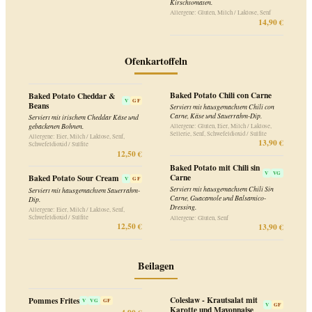
4,90 €
Potato Twisters
V
VG
Allergene: Gluten
5,40 €
Extra Käse
V
GF
Allergene: Milch / Laktose
1,90 €
Onion Rings - panierte
V
Zwiebelringe
Dips
Allergene: Gluten, Milch / Laktose
V
GF
7,90 €
Allergene: Eier, Milch / Laktose, Senf
1,90 €
Dessert
Gemischtes Eis
New York Style Cheesecake
V
GF
V
3 Kugeln nach Wahl aus den Sorten:
Käsekuchen serviert mit Schlagsahne.
Vanille – Mango-Joghurt – Chocolate
Allergene: Gluten, Eier, Milch / Laktose
Chips Serviert mit Schlagssahne
7,50 €
Allergene: Soja, Milch / Laktose
7,20 €
Bread and Butter Pudding
V
Warmer, hausgemachter "Bread and
Butter Pudding", serviert mit Vanilleeis,
Schlagsahne und Karamelsauce.
Allergene: Gluten, Eier, Milch / Laktose
7,50 €