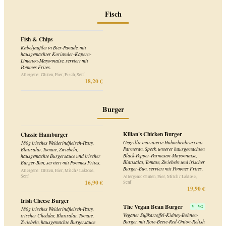
Gegrillte marinierte Hähnchenbrust mit
180g irisches Weiderindfleisch-Patty,
Parmesan, Speck, unserer hausgemachten
Blattsalat, Tomate, Zwiebeln,
Black-Pepper-Parmesan-Mayonnaise,
hausgemachte Burgersauce und irischer
Blattsalat, Tomate, Zwiebeln und irischer
Burger-Bun, serviert mit Pommes Frites.
Burger-Bun, serviert mit Pommes Frites.
Allergene: Gluten, Eier, Milch / Laktose,
Senf
Allergene: Gluten, Eier, Milch / Laktose,
16,90 €
Senf
19,90 €
Irish Cheese Burger
The Vegan Bean Burger
V
VG
180g irisches Weiderindfleisch-Patty,
Veganer Süßkartoffel-Kidney-Bohnen-
irischer Cheddar, Blattsalat, Tomate,
Burger, mit Rote-Beete-Red-Onion-Relish
Zwiebeln, hausgemachte Burgersauce
und Vegan-Guacamole-Spread,
und irischer Burger-Bun, serviert mit
Blattsalat, Tomate, Zwiebeln und veganes
Pommes Frites.
irisches Brioche-Bun, serviert mit
Allergene: Gluten, Eier, Milch / Laktose,
Pommes Frites.
Senf
17,90 €
Allergene: Gluten, Soja
18,90 €
Irish Bacon Cheese Burger
Crispy Double Vegan
180g irisches Weiderindfleisch-Patty,
V
VG
Burger
irischer Cheddar, Speck, Blattsalat,
Tomate, Zwiebeln, hausgemachte
Vegane knusprige Pattys, mit veganem
Burgersauce und irischer Burger-Bun,
Brot-Belag (Käse-Ersatz), würzige
serviert mit Pommes Frites.
Tomaten-Jalapeno-Sauce, Blattsalat,
Tomate, Zwiebeln und veganes irisches
Allergene: Gluten, Eier, Milch / Laktose,
Senf
Brioche-Bun, serviert mit Pommes Frites.
18,90 €
Allergene: Gluten, Soja, Senf
19,90 €
Chimichurri Burger
The B.B.Q. Burger
180g irisches Weiderindfleisch-Patty,
hausgemachtes Chimichurri, irische
180g irisches Weiderindfleisch-Patty,
Cheddar-Käse-Sauce, gegrilltes Gemüse
irischer Cheddar, Speck, hausgemachte
mit Zwiebeln und irischer Burger-Bun,
B.B.Q.-Sauce, Blattsalat, Tomate,
serviert mit Pommes Frites.
Zwiebeln und irischer Burger-Bun,
Allergene: Gluten, Soja, Milch / Laktose