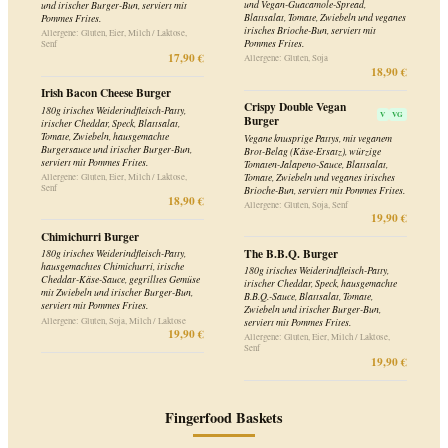
serviert mit Pommes Frites.
19,90 €
Allergene: Gluten, Eier, Milch / Laktose,
Senf
19,90 €
Fingerfood Baskets
Chicken Wings Basket
Chef Basket
Eine große Portion Chicken Wings,
Chicken Wings, Zwiebelringe,
serviert mit Smokey-Jameson-Whiskey-
Camembert-Bites, Tomaten-Risotto-
BBQ-Sauce.
Mozzarella Melters, Southern Fried
Chicken Stripes und Twister Fries.
Allergene: Gluten, Eier, Milch / Laktose,
Sellerie, Senf
Serviert mit Sweet-Chili-Garlic-Mayo-
18,90 €
Dip.
Allergene: Gluten, Eier, Milch / Laktose,
Sellerie, Senf
Cauli-Wings Basket
V
VG
19,90 €
Eine große Portion vegane Blumenkohl-
Wings, serviert mit veganem Knoblauch-
Sombrero Basket
V
Mayo-Dip und Guacamole.
Chili-Cheese-Nuggets, Black-Bean-
Allergene: Gluten
17,50 €
Flautas, Habanero-Peppadew-Peppers,
Nacho Cheese Triangles und Twister
Fries. Serviert mit Jalapeno Relish und
Sausages & Chips Basket
Sauerrahm.
Vier irische Würstchen serviert mit
Allergene: Gluten, Milch / Laktose
18,90 €
Pommes Frites und BBQ-Sauce.
Allergene: Gluten, Milch / Laktose, Senf
17,90 €
Chicken Lovers Basket
Chicken Wings, Twister Fries, Southern
Basket of Chips
V
VG
GF
Fried Chicken Stripes, Chicken Nuggets,
Chicken-Sticks. Serviert mit
Eine große Portion Pommes Frites.
9,20 €
hausgemachter Black-Pepper-Parmesan-