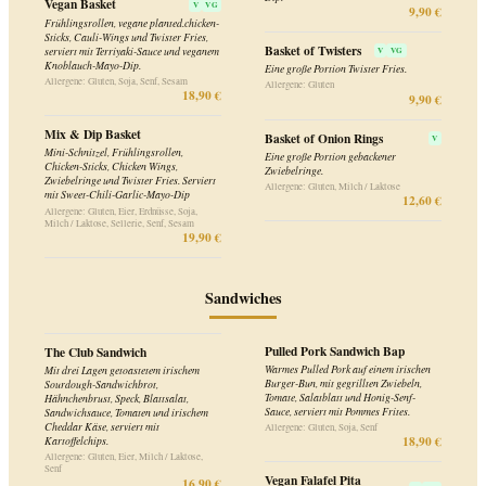
Senf
Vegan Falafel Pita
16,90 €
V
VG
Sandwich
Mit Knoblauch-Öl geröstetes Pita-Brot
gefüllt mit Falafel-Bällchen und
hausgemachtem veganem Coleslaw,
serviert mit Blattsalat, Kirschtomaten,
Balsamico-Zwiebeln und Pommes Frites.
Allergene: Gluten, Senf, Schwefeldioxid /
Sulfite
16,90 €
Pizza
B.B.Q. Pizza
Klassische Margherita
V
Tomatensauce, B.B.Q-Sauce, Käse,
Tomatensauce und Käse.
Salami, irische Würstchen, Speck und
Allergene: Gluten, Milch / Laktose, Senf
rote Zwiebeln.
12,90 €
Allergene: Gluten, Milch / Laktose, Senf
15,40 €
Cajun-Hähnchen Pizza
Tomatensauce, Käse, Jalapenos, rote
Salami Pizza
Zwiebeln, Pepperoni und würzige
Tomatensauce, Käse und Salami.
Hähnchenbruststreifen.
Allergene: Gluten, Milch / Laktose, Senf
Allergene: Gluten, Milch / Laktose, Senf
13,90 €
14,90 €
Veggie Pizza
V
Tomatensauce, Mini-Mozzarella, rote
Zwiebeln, Oliven, Champignons und
Kirschtomaten.
Allergene: Gluten, Milch / Laktose, Senf
14,90 €